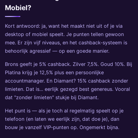
Mobiel?
Kort antwoord: ja, want het maakt niet uit of je via
desktop of mobiel speelt. Je punten tellen gewoon
mee. Er zijn vijf niveaus, en het cashback-systeem is
behoorlijk agressief — op een goede manier.
Brons geeft je 5% cashback. Zilver 7,5%. Goud 10%. Bij
Platina krijg je 12,5% plus een persoonlijke
accountmanager. En Diamant? 15% cashback zonder
limieten. Dat is... eerlijk gezegd best genereus. Vooral
dat "zonder limieten" stukje bij Diamant.
Het punt is — als je toch al regelmatig speelt op je
telefoon (en laten we eerlijk zijn, dat doe je), dan
bouw je vanzelf VIP-punten op. Ongemerkt bijna.