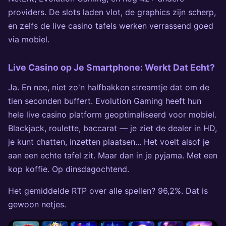
providers. De slots laden vlot, de graphics zijn scherp,
en zelfs de live casino tafels werken verrassend goed
via mobiel.
Live Casino op Je Smartphone: Werkt Dat Echt?
Ja. En nee, niet zo'n halfbakken streamtje dat om de
tien seconden buffert. Evolution Gaming heeft hun
hele live casino platform geoptimaliseerd voor mobiel.
Blackjack, roulette, baccarat — je ziet de dealer in HD,
je kunt chatten, inzetten plaatsen... Het voelt alsof je
aan een echte tafel zit. Maar dan in je pyjama. Met een
kop koffie. Op dinsdagochtend.
Het gemiddelde RTP over alle spellen? 96,2%. Dat is
gewoon netjes.