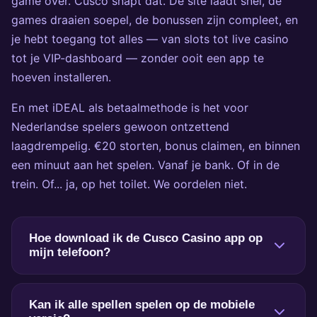
game over. Cusco snapt dat. De site laadt snel, de
games draaien soepel, de bonussen zijn compleet, en
je hebt toegang tot alles — van slots tot live casino
tot je VIP-dashboard — zonder ooit een app te
hoeven installeren.
En met iDEAL als betaalmethode is het voor
Nederlandse spelers gewoon ontzettend
laagdrempelig. €20 storten, bonus claimen, en binnen
een minuut aan het spelen. Vanaf je bank. Of in de
trein. Of... ja, op het toilet. We oordelen niet.
Hoe download ik de Cusco Casino app op
mijn telefoon?
Cusco werkt volledig via je browser, zonder
aparte download. Open gewoon de website op
Kan ik alle spellen spelen op de mobiele