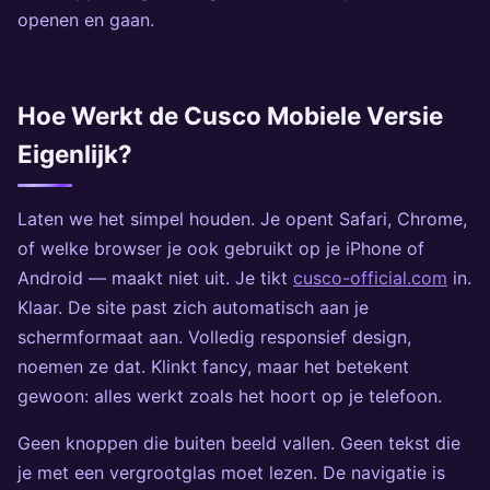
openen en gaan.
Hoe Werkt de Cusco Mobiele Versie
Eigenlijk?
Laten we het simpel houden. Je opent Safari, Chrome,
of welke browser je ook gebruikt op je iPhone of
Android — maakt niet uit. Je tikt
cusco-official.com
in.
Klaar. De site past zich automatisch aan je
schermformaat aan. Volledig responsief design,
noemen ze dat. Klinkt fancy, maar het betekent
gewoon: alles werkt zoals het hoort op je telefoon.
Geen knoppen die buiten beeld vallen. Geen tekst die
je met een vergrootglas moet lezen. De navigatie is