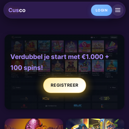
Cus
co
LOGIN
Verdubbel je start met €1.000 +
100 spins!
REGISTREER